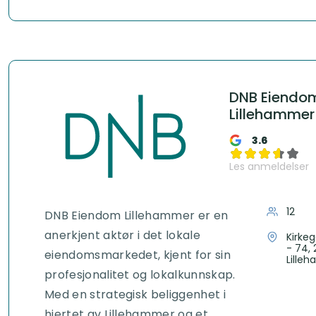
DNB Eiendo
Lillehammer
3.6
Les anmeldelser
12
DNB Eiendom Lillehammer er en
anerkjent aktør i det lokale
Kirke
- 74,
eiendomsmarkedet, kjent for sin
Lille
profesjonalitet og lokalkunnskap.
Med en strategisk beliggenhet i
hjertet av Lillehammer og et