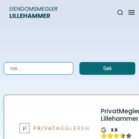
Søk
etter:
PrivatMegle
Lillehammer
3.5