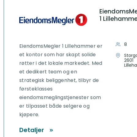
EiendomsMe
1 Lillehamme
8
EiendomsMegler 1 Lillehammer er
et kontor som har skapt solide
Storg
2601
røtter i det lokale markedet. Med
Lille
et dedikert team og en
strategisk beliggenhet, tilbyr de
førsteklasses
eiendomsmeglingstjenester som
er tilpasset både selgere og
kjøpere.
Detaljer