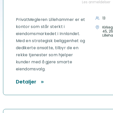
Les anmeldelser
13
PrivatMegleren Lillehammer er et
kontor som står sterkt i
Kirke
45, 2
eiendomsmarkedet i Innlandet.
Lille
Med en strategisk beliggenhet og
dedikerte ansatte, tilbyr de en
rekke tjenester som hjelper
kunder med å gjøre smarte
eiendomsvalg.
Detaljer